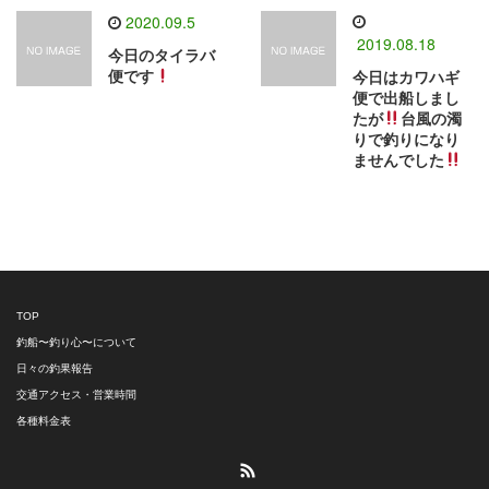
2020.09.5
2019.08.18
今日のタイラバ
便です
今日はカワハギ
便で出船しまし
たが
台風の濁
りで釣りになり
ませんでした
TOP
釣船〜釣り心〜について
日々の釣果報告
交通アクセス・営業時間
各種料金表
RSS