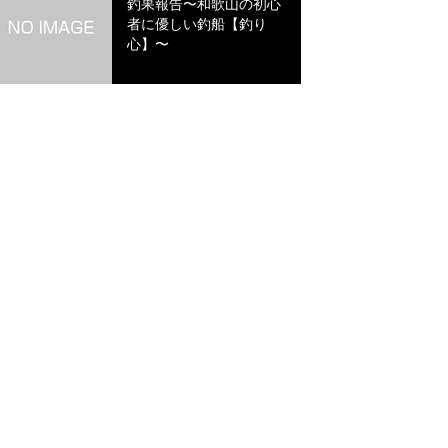
釣果報告〜和歌山の初心
者に優しい釣船【釣り
心】〜