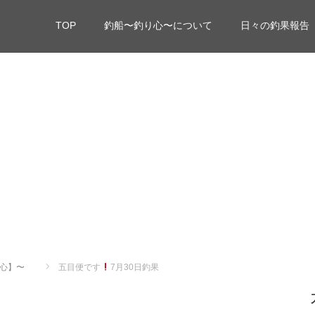
TOP
釣船〜釣り心〜について
日々の釣果報告
心】〜
五目便です
7月30日釣果