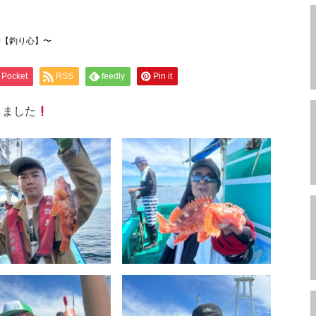
船【釣り心】〜
Pocket
RSS
feedly
Pin it
しました