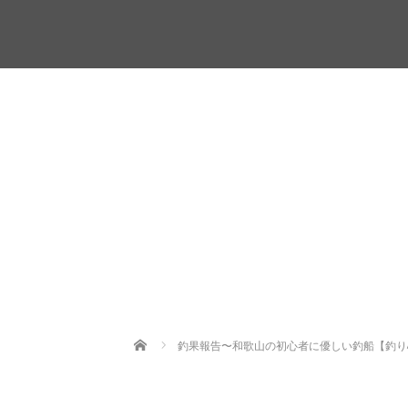
Home
釣果報告〜和歌山の初心者に優しい釣船【釣り