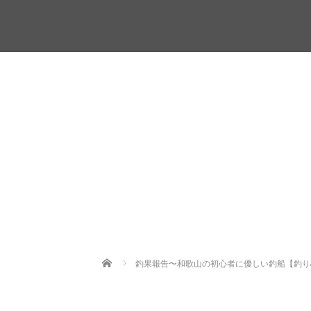
Home
釣果報告〜和歌山の初心者に優しい釣船【釣り