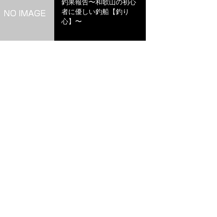
釣果報告〜和歌山の初心
者に優しい釣船【釣り
心】〜