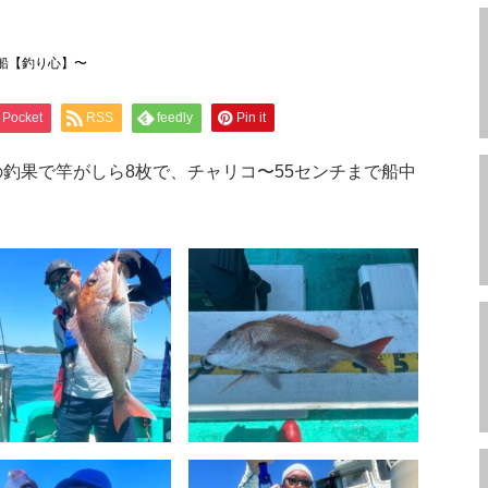
船【釣り心】〜
Pocket
RSS
feedly
Pin it
釣果で竿がしら8枚で、チャリコ〜55センチまで船中