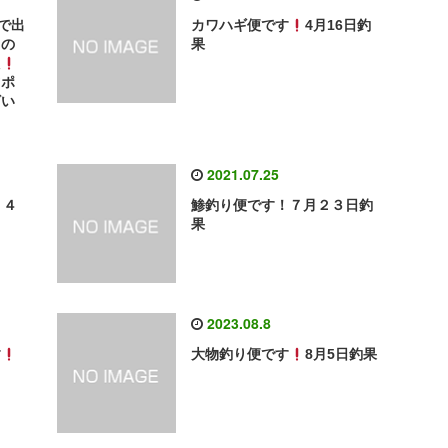
で出
カワハギ便です
4月16日釣
りの
果
た
ツポ
ざい
2021.07.25
１４
鯵釣り便です！７月２３日釣
果
2023.08.8
す
大物釣り便です
8月5日釣果