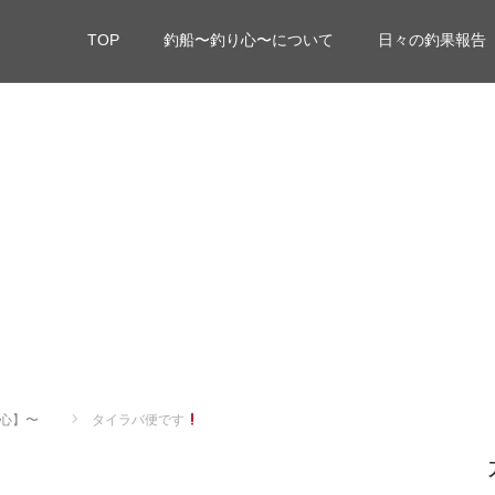
TOP
釣船〜釣り心〜について
日々の釣果報告
心】〜
タイラバ便です