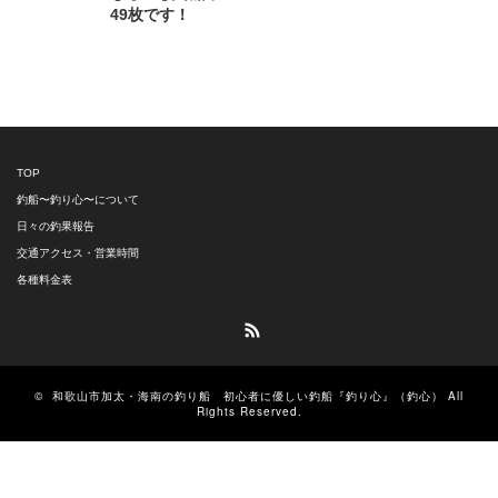
49枚です！
TOP
釣船〜釣り心〜について
日々の釣果報告
交通アクセス・営業時間
各種料金表
RSS
©
和歌山市加太・海南の釣り船 初心者に優しい釣船『釣り心』（釣心）
All
Rights Reserved.