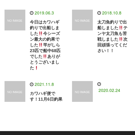
2019.06.3
2018.10.8
今日はカワハギ
太刀魚釣りで出
釣りで出船しま
船しました
テ
した
今シーズ
ンヤ太刀魚も苦
ン最大の釣果で
戦しました
次
した
竿がしら
回頑張ってくだ
23匹で船中68匹
さい！！
でした
ありが
とうございまし
た
2021.11.8
2020.02.24
カワハギ便で
す！11月6日釣果