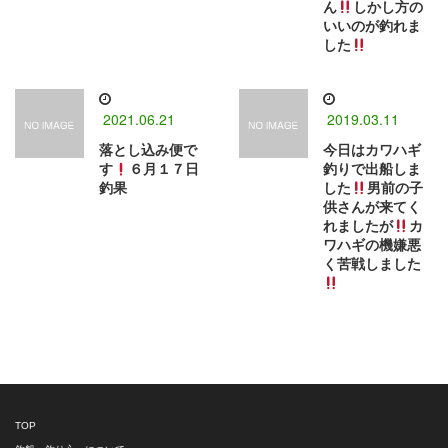
ん
しかし方の
いいのが釣れま
した
2021.06.21
2019.03.11
落とし込み便で
今日はカワハギ
す
６月１７日
釣りで出船しま
釣果
した
男前の子
供さんが来てく
れましたが
カ
ワハギの機嫌悪
く苦戦しました
TOP