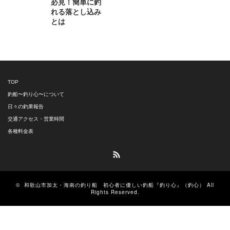
必見！簡単に釣
れる落とし込み
とは
TOP
釣船〜釣り心〜について
日々の釣果報告
交通アクセス・営業時間
各種料金表
RSS
©
和歌山市加太・海南の釣り船 初心者に優しい釣船『釣り心』（釣心）
All
Rights Reserved.