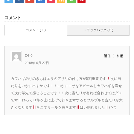
コメント
コメント ( 1 )
トラックバック ( 0 )
tosio
引用
返信
2018年 6月 27日
カワハギ釣りのきもはエサのアサリの付け方が5割重要です
次に当
たりをいかに出すかです！！いかにエサをアピールしカワハギを寄せ
て次に竿先で感じることです！！次に当たりが有れば合わせてはダメ
です
ゆっくり竿を上に上げて行きますするとブルブルと当たりが大
きくなります
そこでリールを巻きます
はい釣れました
(^-^)