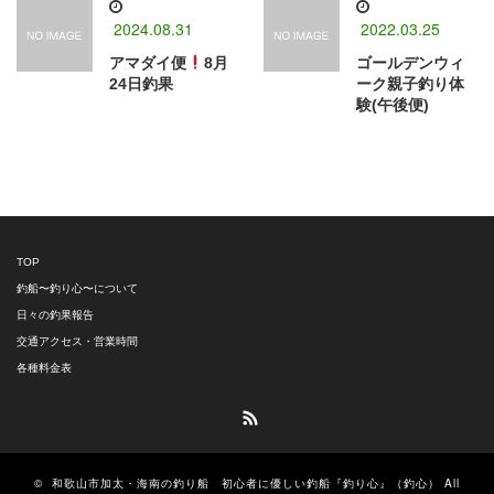
2024.08.31
2022.03.25
アマダイ便
8月
ゴールデンウィ
24日釣果
ーク親子釣り体
験(午後便)
TOP
釣船〜釣り心〜について
日々の釣果報告
交通アクセス・営業時間
各種料金表
RSS
©
和歌山市加太・海南の釣り船 初心者に優しい釣船『釣り心』（釣心）
All